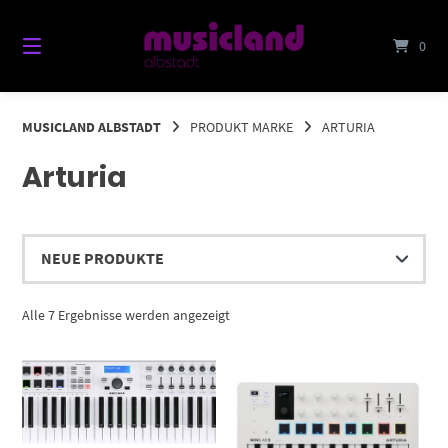
Springe
zum
0
Inhalt
MUSICLAND ALBSTADT
PRODUKT MARKE
ARTURIA
Arturia
Nach
Alle 7 Ergebnisse werden angezeigt
Aktualität
sortiert