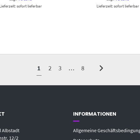
Lieferzeit: sofort lieferbar
Lieferzeit: sofort lieferbar
1
2
3
…
8
KT
INFORMATIONEN
 Albstadt
Allgemeine Geschäftsbedingun
str. 12/2