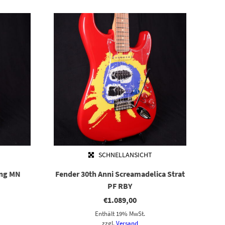
SCHNELLANSICHT
ang MN
Fender 30th Anni Screamadelica Strat
PF RBY
€
1.089,00
Enthält 19% MwSt.
zzgl.
Versand