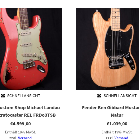
SCHNELLANSICHT
SCHNELLANSICHT
Custom Shop Michael Landau
Fender Ben Gibbard Must
tratocaster REL FRDo3TSB
Natur
€
4.599,00
€
1.039,00
Enthält 19% MwSt.
Enthält 19% MwSt.
zzgl.
Versand
zzgl.
Versand