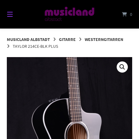
Springe
zum
0
Inhalt
MUSICLAND ALBSTADT
GITARRE
WESTERNGITARREN
TAYLOR 214CE-BLK PLUS