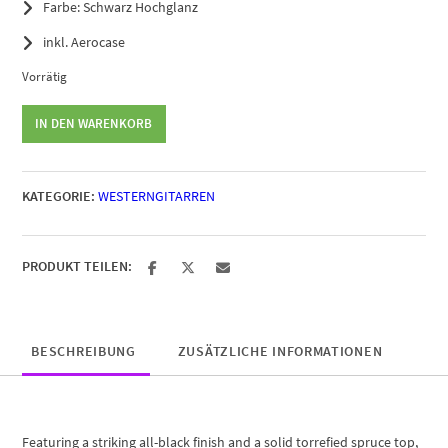
Farbe: Schwarz Hochglanz
inkl. Aerocase
Vorrätig
Taylor
IN DEN WARENKORB
214ce-
BLK
Plus
KATEGORIE:
WESTERNGITARREN
Menge
PRODUKT TEILEN:
BESCHREIBUNG
ZUSÄTZLICHE INFORMATIONEN
Featuring a striking all-black finish and a solid torrefied spruce top,