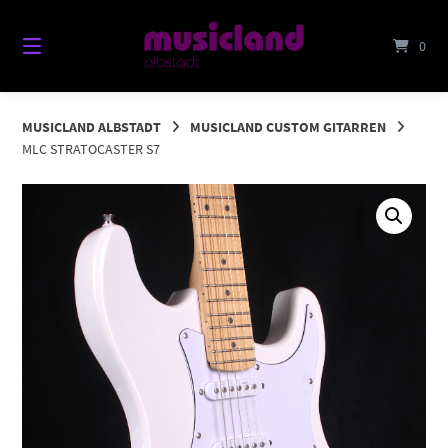
Springe
zum
0
Inhalt
MUSICLAND ALBSTADT
MUSICLAND CUSTOM GITARREN
MLC STRATOCASTER S7