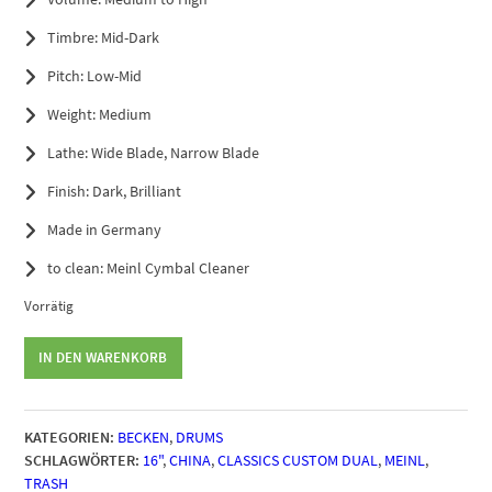
Timbre: Mid-Dark
Pitch: Low-Mid
Weight: Medium
Lathe: Wide Blade, Narrow Blade
Finish: Dark, Brilliant
Made in Germany
to clean: Meinl Cymbal Cleaner
Vorrätig
Meinl
IN DEN WARENKORB
Classics
Custom
Dual
KATEGORIEN:
BECKEN
,
DRUMS
Trash
SCHLAGWÖRTER:
16"
,
CHINA
,
CLASSICS CUSTOM DUAL
,
MEINL
,
China
TRASH
16"