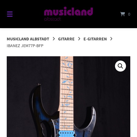
Springe
zum
0
Inhalt
MUSICLAND ALBSTADT
GITARRE
E-GITARREN
IBANEZ JEM77P-BFP