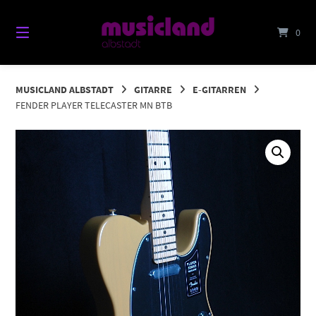
Springe
zum
0
Inhalt
MUSICLAND ALBSTADT
GITARRE
E-GITARREN
FENDER PLAYER TELECASTER MN BTB