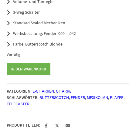
Volume- und Tonregler
3-Weg Schalter
Standard Sealed Mechaniken
Werksbesaitung: Fender .009 – .042
Farbe: Butterscotch Blonde
Vorrätig
Fender
IN DEN WARENKORB
Player
Telecaster
MN
KATEGORIEN:
E-GITARREN
,
GITARRE
BTB
SCHLAGWÖRTER:
BUTTERSCOTCH
,
FENDER
,
MEXIKO
,
MN
,
PLAYER
,
Menge
TELECASTER
PRODUKT TEILEN: