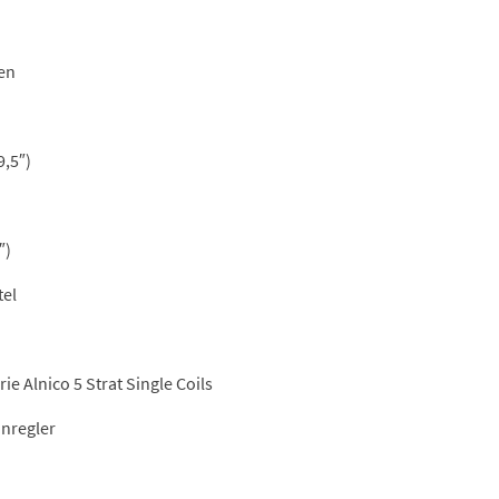
gen
9,5″)
″)
tel
e Alnico 5 Strat Single Coils
onregler