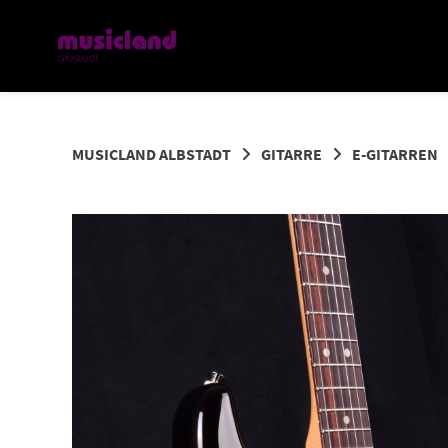
Springe
zum
Inhalt
MUSICLAND ALBSTADT
GITARRE
E-GITARREN