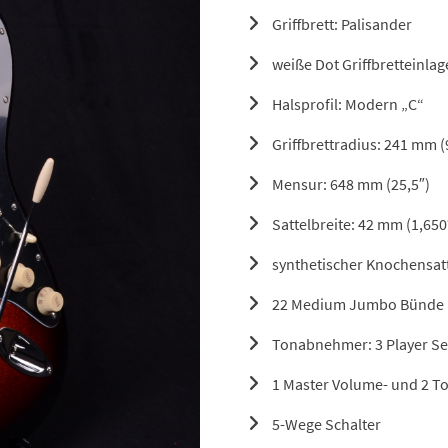
Griffbrett: Palisander
weiße Dot Griffbretteinla
Halsprofil: Modern „C“
Griffbrettradius: 241 mm (
Mensur: 648 mm (25,5″)
Sattelbreite: 42 mm (1,650
synthetischer Knochensat
22 Medium Jumbo Bünde
Tonabnehmer: 3 Player Seri
1 Master Volume- und 2 T
5-Wege Schalter