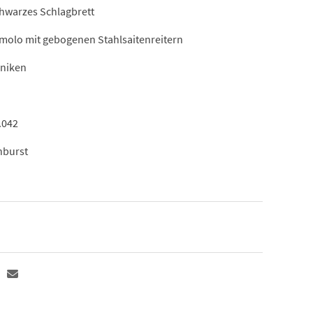
chwarzes Schlagbrett
molo mit gebogenen Stahlsaitenreitern
aniken
.042
nburst