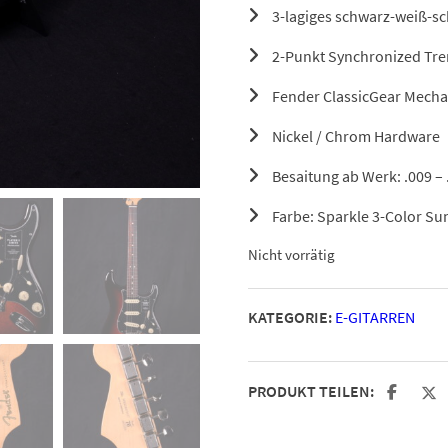
3-lagiges schwarz-weiß-s
2-Punkt Synchronized Tre
Fender ClassicGear Mech
Nickel / Chrom Hardware
Besaitung ab Werk: .009 – 
Farbe: Sparkle 3-Color Su
Nicht vorrätig
KATEGORIE:
E-GITARREN
PRODUKT TEILEN: