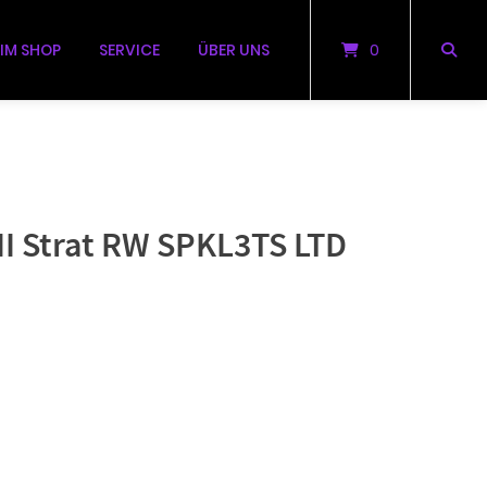
 IM SHOP
SERVICE
ÜBER UNS
0
II Strat RW SPKL3TS LTD