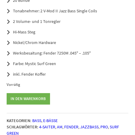
20 Bünde
Tonabnehmer: 2 V-Mod II Jazz Bass Single Coils
2 Volume- und 1 Tonregler
Hi-Mass Steg
Nickel/Chrom Hardware
Werksbesaitung: Fender 7250M .045″ – .105″
Farbe: Mystic Surf Green
inkl. Fender Koffer
Vorrätig
Fender
IN DEN WARENKORB
Am
Pro
II
KATEGORIEN:
BASS
,
E-BÄSSE
Jazz
SCHLAGWÖRTER:
4-SAITER
,
AM
,
FENDER
,
JAZZBASS
,
PRO
,
SURF
Bass
GREEN
Mystic