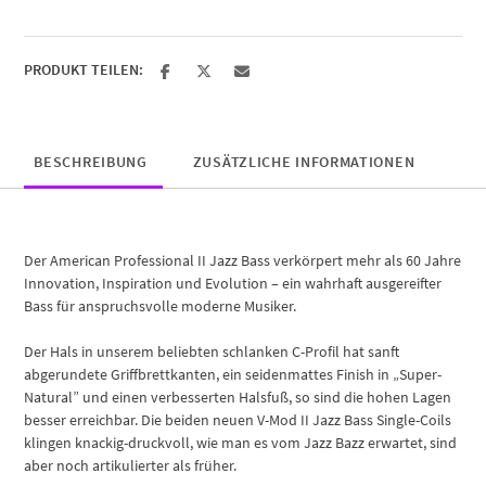
Surf
Green
Menge
PRODUKT TEILEN:
BESCHREIBUNG
ZUSÄTZLICHE INFORMATIONEN
Der American Professional II Jazz Bass verkörpert mehr als 60 Jahre
Innovation, Inspiration und Evolution – ein wahrhaft ausgereifter
Bass für anspruchsvolle moderne Musiker.
Der Hals in unserem beliebten schlanken C-Profil hat sanft
abgerundete Griffbrettkanten, ein seidenmattes Finish in „Super-
Natural” und einen verbesserten Halsfuß, so sind die hohen Lagen
besser erreichbar. Die beiden neuen V-Mod II Jazz Bass Single-Coils
klingen knackig-druckvoll, wie man es vom Jazz Bazz erwartet, sind
aber noch artikulierter als früher.