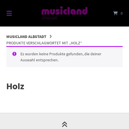
Springe
zum
0
Inhalt
MUSICLAND ALBSTADT
PRODUKTE VERSCHLAGWORTET MIT „HOLZ“
Es wurden keine Produkte gefunden, die deiner
Auswahl entsprechen.
Holz