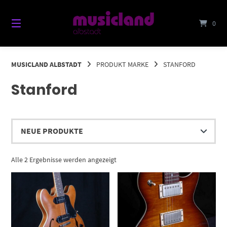
Springe
zum
0
Inhalt
MUSICLAND ALBSTADT
PRODUKT MARKE
STANFORD
Stanford
Nach
Alle 2 Ergebnisse werden angezeigt
Aktualität
sortiert