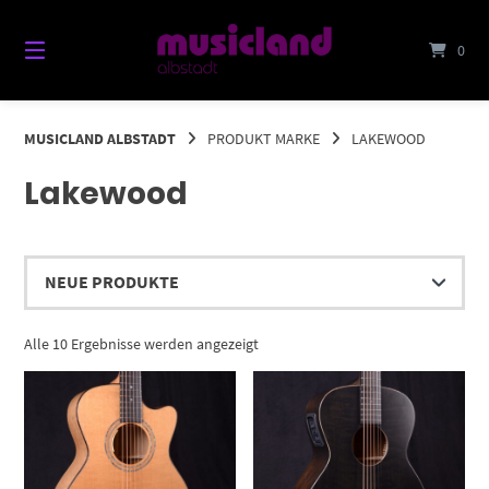
Springe
zum
0
Inhalt
MUSICLAND ALBSTADT
PRODUKT MARKE
LAKEWOOD
Lakewood
Nach
Alle 10 Ergebnisse werden angezeigt
Aktualität
sortiert