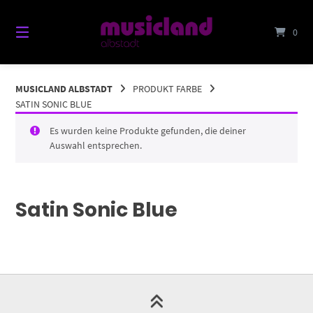
Springe
zum
0
Inhalt
MUSICLAND ALBSTADT
PRODUKT FARBE
SATIN SONIC BLUE
Es wurden keine Produkte gefunden, die deiner
Auswahl entsprechen.
Satin Sonic Blue