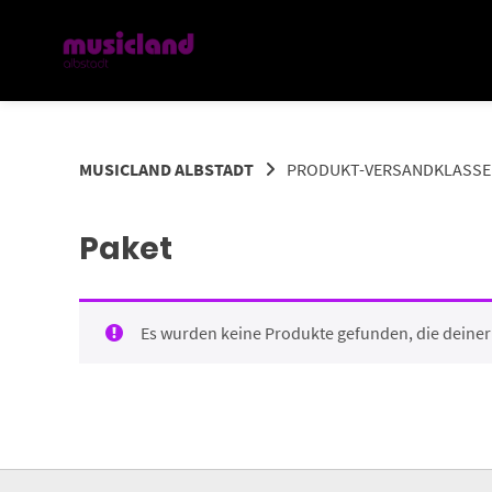
Springe
zum
Inhalt
MUSICLAND ALBSTADT
PRODUKT-VERSANDKLASS
Paket
Es wurden keine Produkte gefunden, die deine