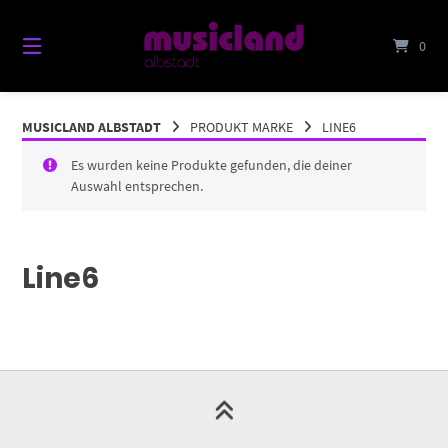
Springe
zum
0
Inhalt
MUSICLAND ALBSTADT
PRODUKT MARKE
LINE6
Es wurden keine Produkte gefunden, die deiner
Auswahl entsprechen.
Line6